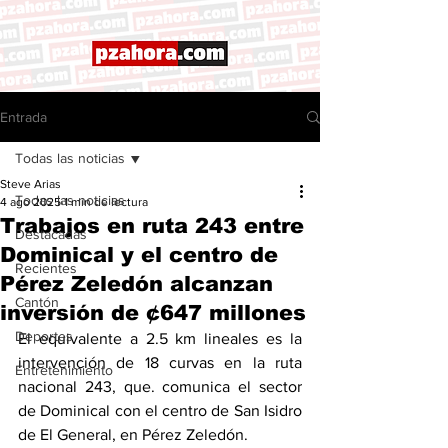
Entrada
Todas las noticias
Steve Arias
Todas las noticias
4 ago 2025
1 min de lectura
Trabajos en ruta 243 entre
Destacadas
Dominical y el centro de
Recientes
Pérez Zeledón alcanzan
Cantón
inversión de ¢647 millones
Deportes
El equivalente a 2.5 km lineales es la 
intervención de 18 curvas en la ruta 
Entretenimiento
nacional 243, que. comunica el sector 
de Dominical con el centro de San Isidro 
de El General, en Pérez Zeledón.