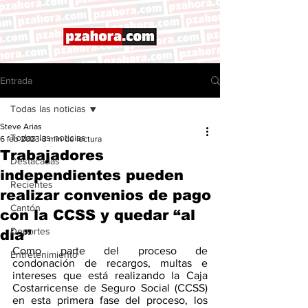
Entrada
Todas las noticias
Steve Arias
Todas las noticias
6 feb 2023
3 min de lectura
Trabajadores
Destacadas
independientes pueden
Recientes
realizar convenios de pago
Cantón
con la CCSS y quedar “al
Deportes
día”
Como parte del proceso de 
Entretenimiento
condonación de recargos, multas e 
intereses que está realizando la Caja 
Costarricense de Seguro Social (CCSS) 
en esta primera fase del proceso, los 