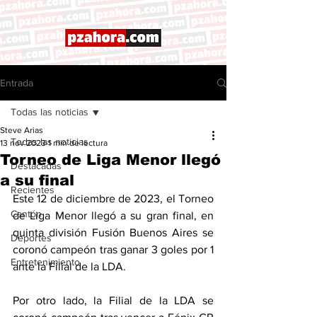
Entrada
Todas las noticias
Steve Arias
Todas las noticias
13 nov 2023
1 min de lectura
Torneo de Liga Menor llegó
Destacadas
a su final
Recientes
Este 12 de diciembre de 2023, el Torneo 
Cantón
de Liga Menor llegó a su gran final, en 
quinta división Fusión Buenos Aires se 
Deportes
coronó campeón tras ganar 3 goles por 1 
Entretenimiento
ante la Filial de la LDA. 
Por otro lado, la Filial de la LDA se 