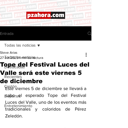
Entrada
Todas las noticias
Steve Arias
Todas las noticias
27 oct 2025
1 min de lectura
Tope del Festival Luces del
Destacadas
Valle será este viernes 5
Recientes
de diciembre
Cantón
Este viernes 5 de diciembre se llevará a 
cabo el esperado Tope del Festival 
Deportes
Luces del Valle, uno de los eventos más 
Entretenimiento
tradicionales y coloridos de Pérez 
Zeledón.