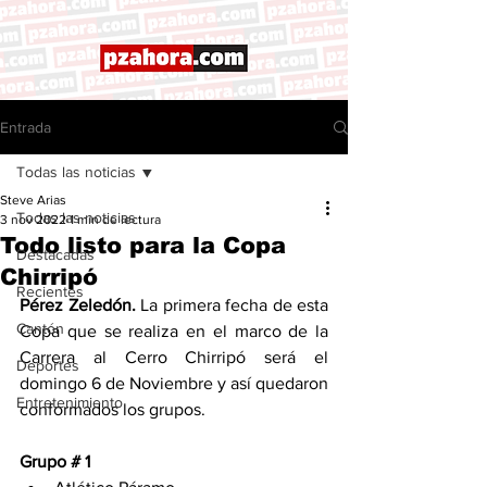
Entrada
Todas las noticias
Steve Arias
Todas las noticias
3 nov 2022
1 min de lectura
Todo listo para la Copa
Destacadas
Chirripó
Recientes
Pérez Zeledón. 
La primera fecha de esta 
Cantón
Copa que se realiza en el marco de la 
Carrera al Cerro Chirripó será el 
Deportes
domingo 6 de Noviembre y así quedaron 
Entretenimiento
conformados los grupos. 
Grupo # 1     