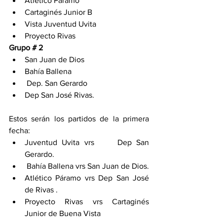
Atlético Páramo      
Cartaginés Junior B 
Vista Juventud Uvita              
Proyecto Rivas               
Grupo # 2       
San Juan de Dios                  
Bahía Ballena
 Dep. San Gerardo        
Dep San José Rivas.                   
Estos serán los partidos de la primera 
fecha: 
Juventud Uvita vrs     Dep San 
Gerardo.           
 Bahía Ballena vrs San Juan de Dios.             
Atlético Páramo vrs Dep San José 
de Rivas .            
Proyecto Rivas vrs Cartaginés 
Junior de Buena Vista