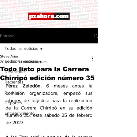
Entrada
Todas las noticias
Steve Arias
Todas las noticias
20 feb 2023
1 min de lectura
Todo listo para la Carrera
Destacadas
Chirripó edición número 35
Recientes
Pérez Zeledón. 
6 meses antes la 
Cantón
comisión organizadora, empezó sus 
labores de logística para la realización 
Deportes
de la Carrera Chirripó en su edición 
Entretenimiento
número 35, este sábado 25 de febrero 
de 2023. 