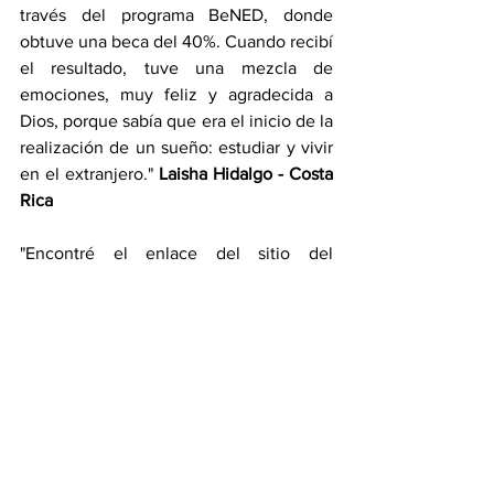
través del programa BeNED, donde 
obtuve una beca del 40%. Cuando recibí 
el resultado, tuve una mezcla de 
emociones, muy feliz y agradecida a 
Dios, porque sabía que era el inicio de la 
realización de un sueño: estudiar y vivir 
en el extranjero." 
Laisha Hidalgo - Costa 
Rica
"Encontré el enlace del sitio del 
programa en las redes sociales, hice 
todo el proceso. Días después, seguí en 
vivo el sorteo de las becas del 100% y 
quedé en shock cuando escuché mi 
nombre. Fue una sensación de emoción 
y muchos sentimientos." 
José Tomas - 
Costa Rica
"La infraestructura de NED es muy 