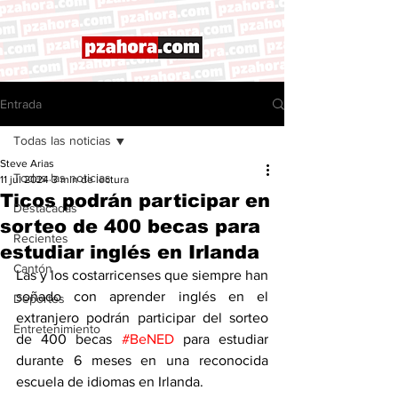
Entrada
Todas las noticias
Steve Arias
Todas las noticias
11 jul 2024
3 min de lectura
Ticos podrán participar en
Destacadas
sorteo de 400 becas para
Recientes
estudiar inglés en Irlanda
Cantón
Las y los costarricenses que siempre han 
soñado con aprender inglés en el 
Deportes
extranjero podrán participar del sorteo 
Entretenimiento
de 400 becas 
#BeNED
 para estudiar 
durante 6 meses en una reconocida 
escuela de idiomas en Irlanda.