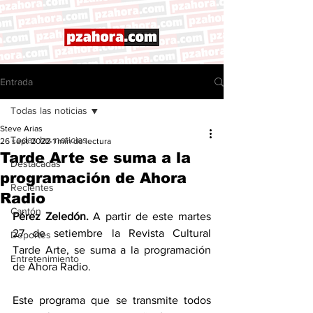
Entrada
Todas las noticias
Steve Arias
Todas las noticias
26 sept 2022
1 min de lectura
Tarde Arte se suma a la
Destacadas
programación de Ahora
Recientes
Radio
Cantón
Pérez Zeledón.
 A partir de este martes 
27 de setiembre la Revista Cultural 
Deportes
Tarde Arte, se suma a la programación 
Entretenimiento
de Ahora Radio. 
Este programa que se transmite todos 