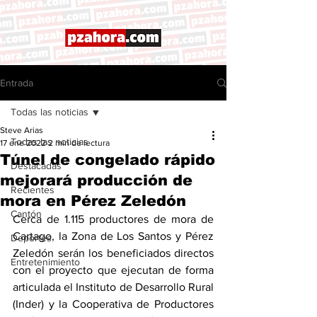
Entrada
Todas las noticias
Steve Arias
Todas las noticias
17 ene 2022
2 min de lectura
Túnel de congelado rápido
Destacadas
mejorará producción de
Recientes
mora en Pérez Zeledón
Cantón
Cerca de 1.115 productores de mora de 
Cartago, la Zona de Los Santos y Pérez 
Deportes
Zeledón serán los beneficiados directos 
Entretenimiento
con el proyecto que ejecutan de forma 
articulada el Instituto de Desarrollo Rural 
(Inder) y la Cooperativa de Productores 