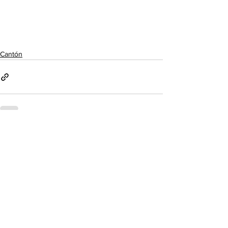
Cantón
Ver todo
Entradas recientes