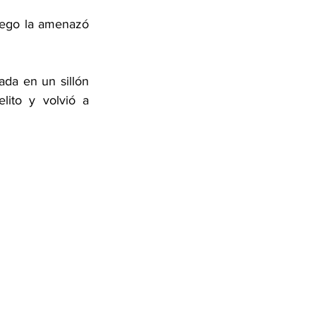
uego la amenazó 
da en un sillón 
ito y volvió a 