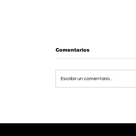
Comentarios
Escribir un comentario...
Músico generaleño
busca cumplir el sueño
de estudiar una
maestría en Estados
Unidos