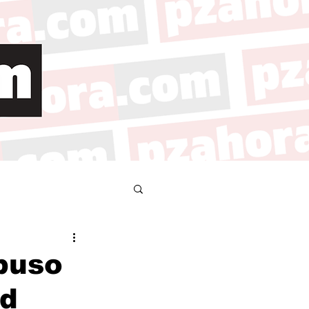
abuso
ad