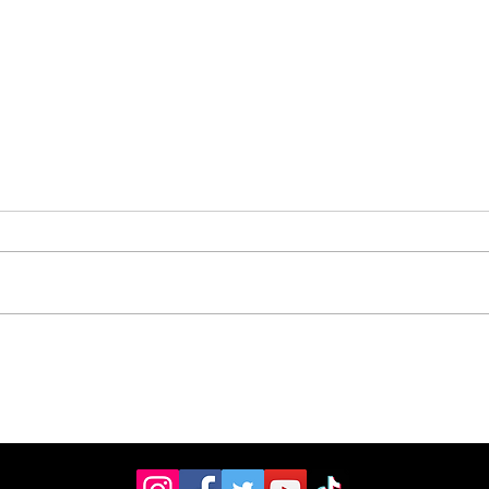
Pérez Zeledón fue sede
Cole
de foro sobre los 10
rec
años de la Ley de
cam
Promoción de la
e i
Autonomía Personal