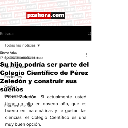
Entrada
Todas las noticias
Steve Arias
Todas las noticias
17 ago 2023
1 min de lectura
Su hijo podría ser parte del
Destacadas
Colegio Científico de Pérez
Recientes
Zeledón y construir sus
Cantón
sueños
Deportes
Pérez Zeledón. 
Si actualmente usted 
tiene un hijo en noveno año, que es 
Entretenimiento
bueno en matemáticas y le gustan las 
ciencias, el Colegio Científico es una 
muy buen opción. 