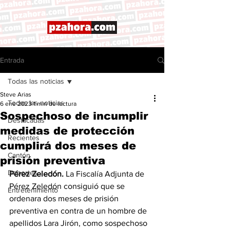
Entrada
Todas las noticias
Steve Arias
Todas las noticias
6 ene 2023
1 min de lectura
Sospechoso de incumplir
Destacadas
medidas de protección
Recientes
cumplirá dos meses de
Cantón
prisión preventiva
Deportes
Pérez Zeledón.
 La Fiscalía Adjunta de 
Pérez Zeledón consiguió que se 
Entretenimiento
ordenara dos meses de prisión 
preventiva en contra de un hombre de 
apellidos Lara Jirón, como sospechoso 