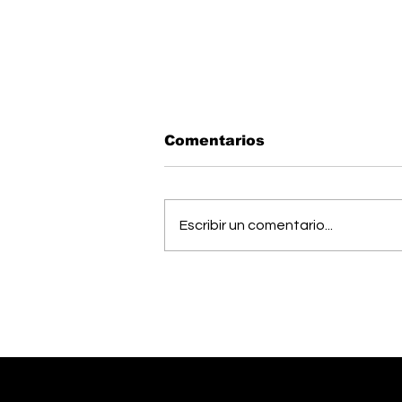
Comentarios
Escribir un comentario...
OIJ capturó a alias
"Diablo", uno de los
hombres más buscados
del país