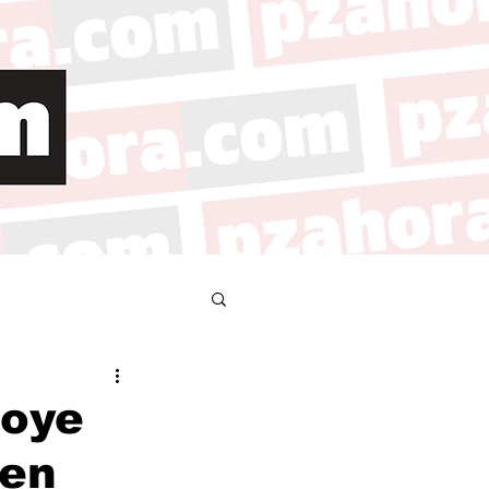
poye
 en