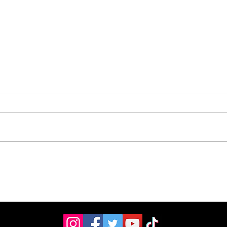
Hospital de Pérez
OIJ
Zeledón amplió la
sos
atención en laboratorio
tres
con nuevo personal
Zel