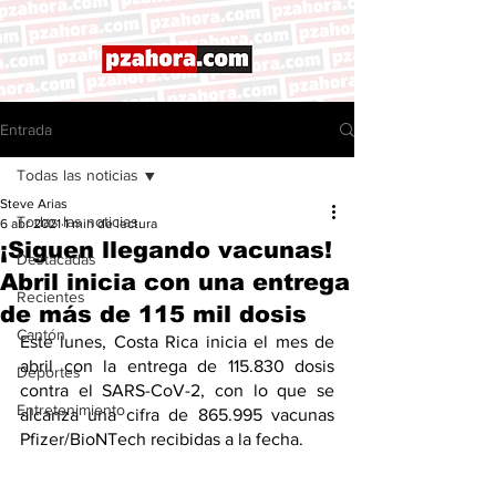
Entrada
Todas las noticias
Steve Arias
Todas las noticias
6 abr 2021
1 min de lectura
¡Siguen llegando vacunas!
Destacadas
Abril inicia con una entrega
Recientes
de más de 115 mil dosis
Cantón
Este lunes, Costa Rica inicia el mes de 
abril con la entrega de 115.830 dosis 
Deportes
contra el SARS-CoV-2, con lo que se 
Entretenimiento
alcanza una cifra de 865.995 vacunas 
Pfizer/BioNTech recibidas a la fecha.