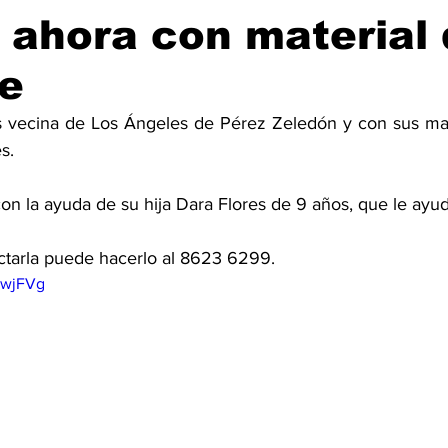
, ahora con material
je
s vecina de Los Ángeles de Pérez Zeledón y con sus man
s.
ctarla puede hacerlo al 8623 6299. 
jwjFVg