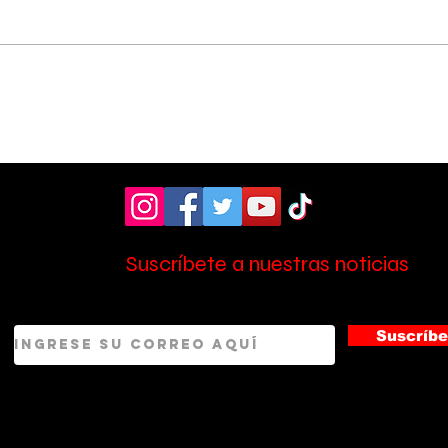
Pérez Zeledón fue sede
Cole
de foro sobre los 10
rec
años de la Ley de
cam
Promoción de la
e i
Autonomía Personal
Suscríbete a nuestras noticias
Suscríbe