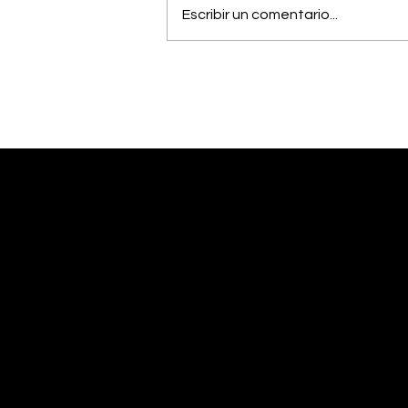
Escribir un comentario...
Músico generaleño
busca cumplir el sueño
de estudiar una
maestría en Estados
Unidos
Desliza abajo