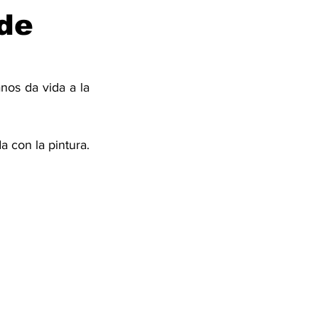
 de
os da vida a la 
Ella también cuenta con la ayuda de su hija Dara Flores de 9 años, que le ayuda con la pintura. 