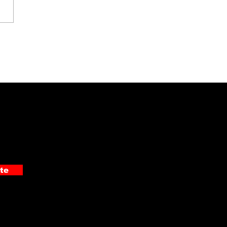
gio del Valle
onoció a sus
peones nacionales
nternacionales
te