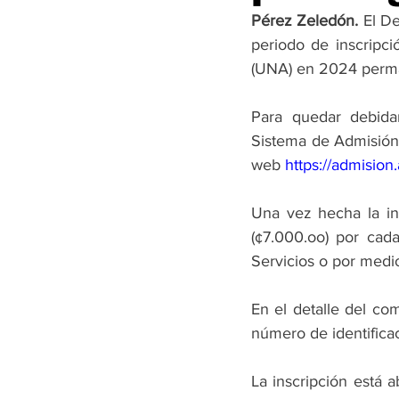
Pérez Zeledón.
 El D
periodo de inscripci
(UNA) en 2024 perman
Para quedar debida
Sistema de Admisión U
web 
https://admision
Una vez hecha la ins
(¢7.000.oo) por cad
Servicios o por medi
En el detalle del co
número de identifica
La inscripción está a