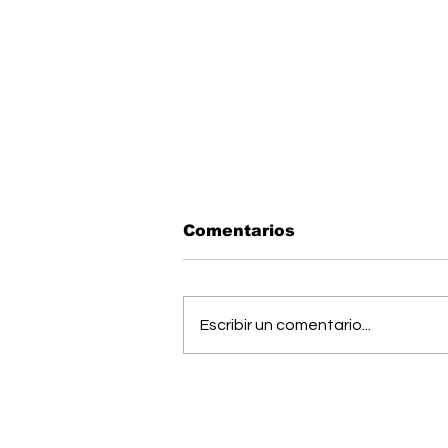
Comentarios
Escribir un comentario...
OIJ capturó a alias
"Diablo", uno de los
hombres más buscados
del país