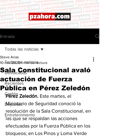
Entrada
Todas las noticias
Steve Arias
Todas las noticias
10 nov 2020
1 min de lectura
Sala Constitucional avaló
Destacadas
actuación de Fuerza
Recientes
Pública en Pérez Zeledón
Cantón
Pérez Zeledón.
 Este martes, el 
Ministerio de Seguridad conoció la 
Deportes
resolución de la Sala Constitucional, en 
Entretenimiento
las que se respaldan las acciones 
efectuadas por la Fuerza Pública en los 
bloqueos; en Los Pinos y Loma Verde 