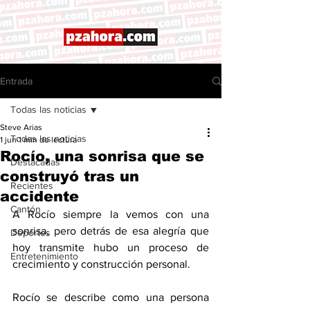
Entrada
Todas las noticias
Steve Arias
Todas las noticias
1 jun
1 min de lectura
Rocío, una sonrisa que se
Destacadas
construyó tras un
Recientes
accidente
Cantón
A Rocío siempre la vemos con una 
sonrisa, pero detrás de esa alegría que 
Deportes
hoy transmite hubo un proceso de 
Entretenimiento
crecimiento y construcción personal.
Rocío se describe como una persona 