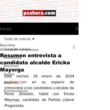
Entrada
Todas las noticias
Steve Arias
Todas las noticias
29 ene 2024
1 min de lectura
Resumen entrevista a
Destacadas
candidata alcalde Ericka
Recientes
Mayorga
Cantón
Este viernes 26 enero de 2024 
pzahora.com
 en su espacio de 
Deportes
entrevistas a los candidatos a alcalde de 
Entretenimiento
Pérez Zeledón, habló con Ericka 
Mayorga, candidato de Partido Liberal 
Progresista. 