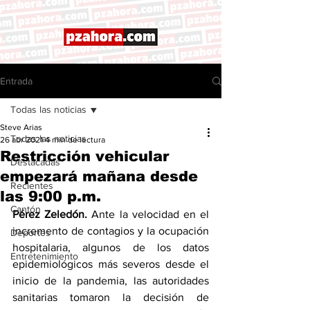
Entrada
Todas las noticias
Steve Arias
Todas las noticias
26 abr 2021
4 min de lectura
Restricción vehicular
Destacadas
empezará mañana desde
Recientes
las 9:00 p.m.
Cantón
Pérez Zeledón. 
Ante la velocidad en el 
incremento de contagios y la ocupación 
Deportes
hospitalaria, algunos de los datos 
Entretenimiento
epidemiológicos más severos desde el 
inicio de la pandemia, las autoridades 
sanitarias tomaron la decisión de 