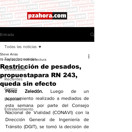
Entrada
Todas las noticias
Steve Arias
Todas las noticias
19 may 2023
2 min de lectura
Restricción de pesados,
Destacadas
propuestapara RN 243,
Recientes
queda sin efecto
Cantón
Pérez Zeledón.
 Luego de un 
acercamiento realizado a mediados de 
Deportes
esta semana por parte del Consejo 
Entretenimiento
Nacional de Vialidad (CONAVI) con la 
Dirección General de Ingeniería de 
Tránsito (DGIT), se tomó la decisión de 