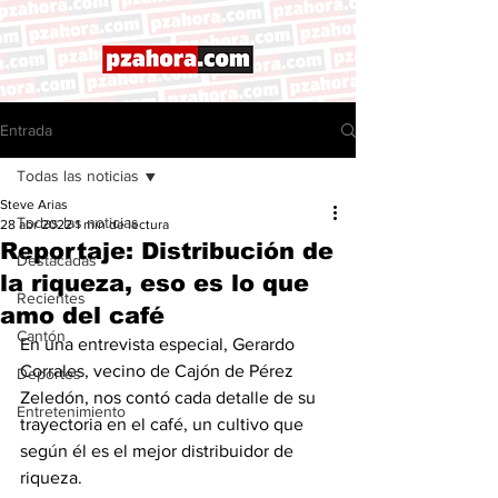
Entrada
Todas las noticias
Steve Arias
Todas las noticias
28 abr 2022
1 min de lectura
Reportaje: Distribución de
Destacadas
la riqueza, eso es lo que
Recientes
amo del café
Cantón
En una entrevista especial, Gerardo 
Corrales, vecino de Cajón de Pérez 
Deportes
Zeledón, nos contó cada detalle de su 
Entretenimiento
trayectoria en el café, un cultivo que 
según él es el mejor distribuidor de 
riqueza. 