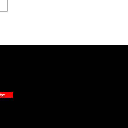
 detuvo a
pechoso de cometer
 asaltos en Pérez
edón
te