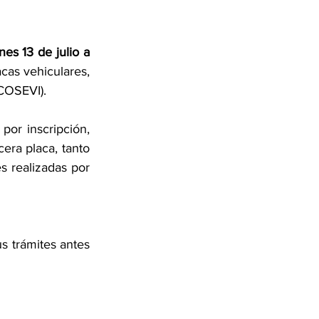
es 13 de julio a 
as vehiculares, 
(COSEVI).
or inscripción, 
era placa, tanto 
s realizadas por 
s trámites antes 