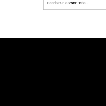
Escribir un comentario...
OIJ capturó a alias
"Diablo", uno de los
hombres más buscados
del país
Desliza abajo