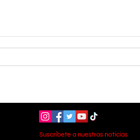
Asociación Pro Hospital
Entr
donó moderno
Les
ultrasonido de ₡19
su 
Ce:
millones al Hospital
Escalante Pradilla
Suscríbete a nuestras noticias