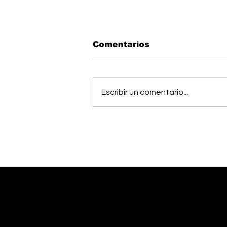
Comentarios
Escribir un comentario...
Vecinos celebran
compromiso de la
Municipalidad para
arreglar puente
peatonal