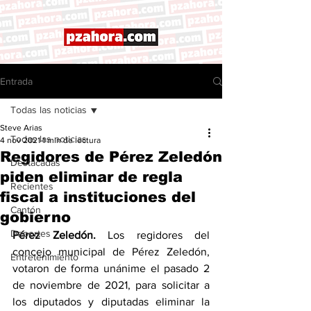
Entrada
Todas las noticias
Steve Arias
Todas las noticias
4 nov 2021
1 min de lectura
Regidores de Pérez Zeledón
Destacadas
piden eliminar de regla
Recientes
fiscal a instituciones del
Cantón
gobierno
Deportes
Pérez Zeledón.
 Los regidores del 
concejo municipal de Pérez Zeledón, 
Entretenimiento
votaron de forma unánime el pasado 2 
de noviembre de 2021, para solicitar a 
los diputados y diputadas eliminar la 