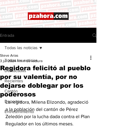
Entrada
Todas las noticias
Steve Arias
Todas las noticias
3 jul 2024
1 min de lectura
Regidora felicitó al pueblo
Destacadas
por su valentía, por no
Recientes
dejarse doblegar por los
Cantón
poderosos
Deportes
La regidora, Milena Elizondo, agradeció 
a la población del cantón de Pérez 
Entretenimiento
Zeledón por la lucha dada contra el Plan 
Regulador en los últimos meses. 