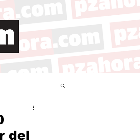
0
r del