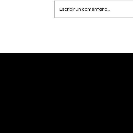
Escribir un comentario...
Estudiantes del Colegio
Científico de Pérez
Zeledón competirán en
Olimpiada de Robótica
en Estados Unidos
Desliza abajo