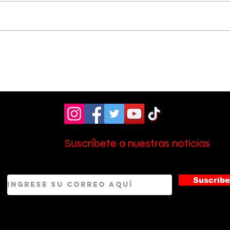
Vecinos celebran
Aso
compromiso de la
don
Municipalidad para
ult
arreglar puente
mill
peatonal
Esc
Suscríbete a nuestras noticias
Suscríbe