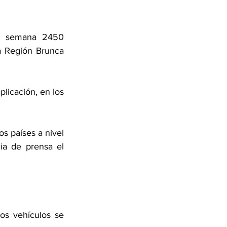
or semana 2450 
a Región Brunca 
licación, en los 
s países a nivel 
a de prensa el 
os vehículos se 