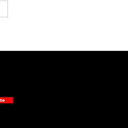
ciación Pro Hospital
ó moderno
rasonido de ₡19
ones al Hospital
alante Pradilla
te