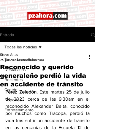
Entrada
Todas las noticias
Steve Arias
Todas las noticias
25 jul 2023
1 min de lectura
Reconocido y querido
Destacadas
generaleño perdió la vida
Recientes
en accidente de tránsito
Cantón
Pérez Zeledón. 
Este martes 25 de julio 
de 2023 cerca de las 9:30am en el 
Deportes
reconocido Alexander Beita, conocido 
Entretenimiento
por muchos como Tracopa, perdió la 
vida tras sufrir un accidente de tránsito 
en las cercanías de la Escuela 12 de 