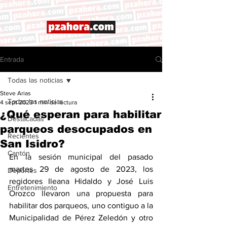
Entrada
Todas las noticias
Steve Arias
Todas las noticias
4 sept 2023
1 min de lectura
¿Qué esperan para habilitar
Destacadas
parqueos desocupados en
Recientes
San Isidro?
Cantón
En la sesión municipal del pasado 
martes 29 de agosto de 2023, los 
Deportes
regidores Ileana Hidaldo y José Luis 
Entretenimiento
Orozco llevaron una propuesta para 
habilitar dos parqueos, uno contiguo a la 
Municipalidad de Pérez Zeledón y otro 