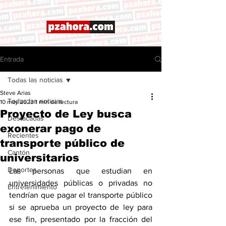
Entrada
Todas las noticias
Steve Arias
Todas las noticias
10 may 2023
1 min de lectura
Proyecto de Ley busca
Destacadas
exonerar pago de
Recientes
transporte público de
Cantón
universitarios
Deportes
Las personas que estudian en 
universidades públicas o privadas no 
Entretenimiento
tendrían que pagar el transporte público 
si se aprueba un proyecto de ley para 
ese fin, presentado por la fracción del 