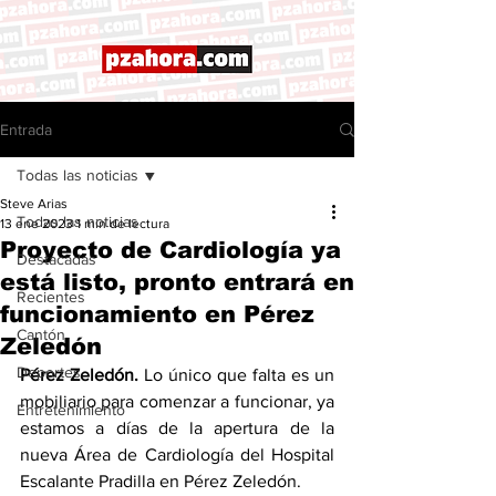
Entrada
Todas las noticias
Steve Arias
Todas las noticias
13 ene 2023
1 min de lectura
Proyecto de Cardiología ya
Destacadas
está listo, pronto entrará en
Recientes
funcionamiento en Pérez
Cantón
Zeledón
Deportes
Pérez Zeledón.
 Lo único que falta es un 
mobiliario para comenzar a funcionar, ya 
Entretenimiento
estamos a días de la apertura de la 
nueva Área de Cardiología del Hospital 
Escalante Pradilla en Pérez Zeledón. 