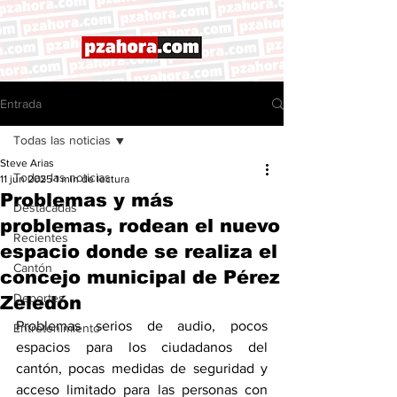
Entrada
Todas las noticias
Steve Arias
Todas las noticias
11 jun 2025
1 min de lectura
Problemas y más
Destacadas
problemas, rodean el nuevo
Recientes
espacio donde se realiza el
Cantón
concejo municipal de Pérez
Deportes
Zeledón
Problemas serios de audio, pocos 
Entretenimiento
espacios para los ciudadanos del 
cantón, pocas medidas de seguridad y 
acceso limitado para las personas con 