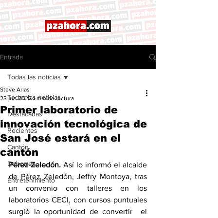
Entrada
Todas las noticias
Steve Arias
Todas las noticias
23 jun 2022
1 min de lectura
Primer laboratorio de
Destacadas
innovación tecnológica de
Recientes
San José estará en el
Cantón
cantón
Deportes
Pérez Zeledón. 
Así lo informó el alcalde 
de Pérez Zeledón, Jeffry Montoya, tras 
Entretenimiento
un convenio con talleres en los 
laboratorios CECI, con cursos puntuales 
surgió la oportunidad de convertir  el 