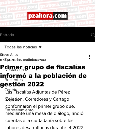
Entrada
Todas las noticias
Steve Arias
Todas las noticias
8 sept 2023
2 min de lectura
Primer grupo de fiscalías
Destacadas
informó a la población de
Recientes
gestión 2022
Cantón
Las Fiscalías Adjuntas de Pérez 
Zeledón, Corredores y Cartago 
Deportes
conformaron el primer grupo que, 
Entretenimiento
mediante una mesa de diálogo, rindió 
cuentas a la ciudadanía sobre las 
labores desarrolladas durante el 2022. 