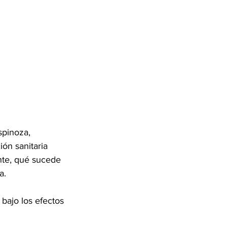
pinoza, 
ón sanitaria 
nte, qué sucede 
a. 
bajo los efectos 