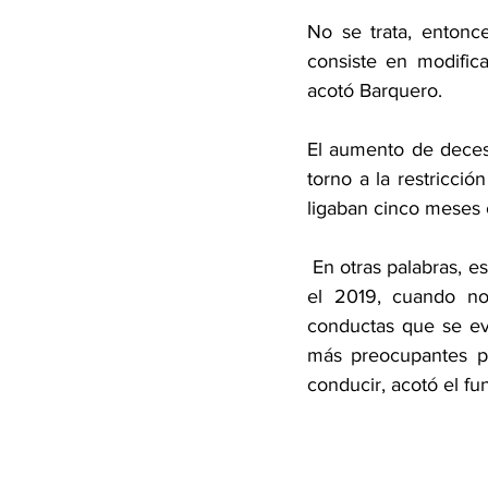
No se trata, entonce
consiste en modific
acotó Barquero. 
El aumento de deces
torno a la restricció
ligaban cinco meses 
 En otras palabras, ese récord tan lamentable no se alcanzó ni en 11 meses del 2018 ni en todo 
el 2019, cuando no 
conductas que se ev
más preocupantes pu
conducir, acotó el fu