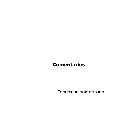
Comentarios
Escribir un comentario...
OIJ capturó a alias
"Diablo", uno de los
hombres más buscados
del país