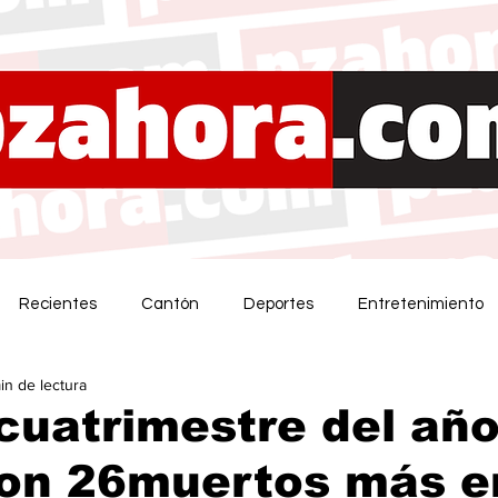
Recientes
Cantón
Deportes
Entretenimiento
in de lectura
cuatrimestre del añ
con 26muertos más e