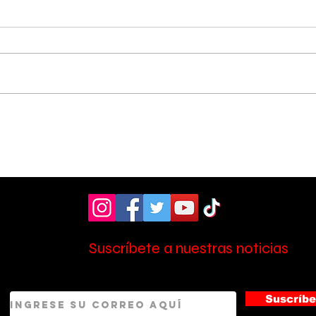
Vecinos celebran
Aso
compromiso de la
don
Municipalidad para
ult
arreglar puente
mill
peatonal
Esc
Suscríbete a nuestras noticias
Suscríbe