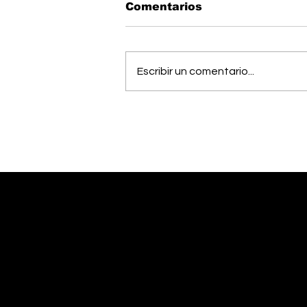
Comentarios
Escribir un comentario...
Estudiantes del Colegio
Científico de Pérez
Zeledón competirán en
Olimpiada de Robótica
en Estados Unidos