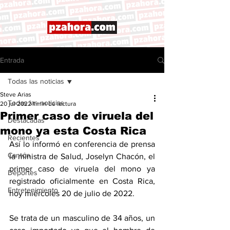
Entrada
Todas las noticias
Steve Arias
Todas las noticias
20 jul 2022
1 min de lectura
Primer caso de viruela del
Destacadas
mono ya esta Costa Rica
Recientes
Así lo informó en conferencia de prensa 
Cantón
la ministra de Salud, Joselyn Chacón, el 
primer caso de viruela del mono ya 
Deportes
registrado oficialmente en Costa Rica, 
Entretenimiento
hoy miércoles 20 de julio de 2022. 
Se trata de un masculino de 34 años, un 