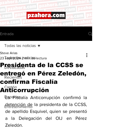
Entrada
Todas las noticias
Steve Arias
Todas las noticias
23 sept 2024
2 min de lectura
Presidenta de la CCSS se
Destacadas
entregó en Pérez Zeledón,
Recientes
confirma Fiscalía
Cantón
Anticorrupción
Deportes
La Fiscalía Anticorrupción confirmó la 
detención de la presidenta de la CCSS, 
Entretenimiento
de apellido Esquivel, quien se presentó 
a la Delegación del OIJ en Pérez 
Zeledón.