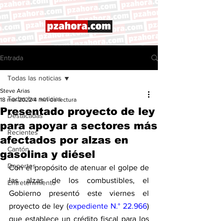
Entrada
Todas las noticias
Steve Arias
Todas las noticias
18 mar 2022
4 min de lectura
Presentado proyecto de ley
Destacadas
para apoyar a sectores más
Recientes
afectados por alzas en
Cantón
gasolina y diésel
Deportes
Con el propósito de atenuar el golpe de 
las alzas de los combustibles, el 
Entretenimiento
Gobierno presentó este viernes el 
proyecto de ley (
expediente N.° 22.966
) 
que establece un crédito fiscal para los 