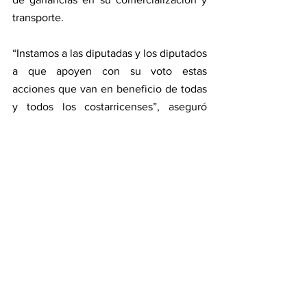
transporte.          
“Instamos a las diputadas y los diputados 
a que apoyen con su voto estas 
acciones que van en beneficio de todas 
y todos los costarricenses”, aseguró 
Elian Villegas, ministro de Hacienda.
En detalle. 
El Poder Ejecutivo busca 
neutralizar el impacto dado en las 
últimas semanas ante la crisis generada 
por el ataque de Rusia a Ucrania 
apoyando a los sectores más afectados.
Crédito fiscal temporal.
 El Gobierno 
propone una deducción temporal del 