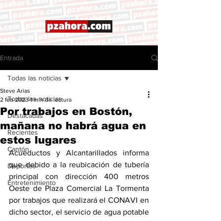
Entrada
Todas las noticias
Steve Arias
Todas las noticias
2 feb 2023
1 min de lectura
Por trabajos en Bostón,
Destacadas
mañana no habrá agua en
Recientes
estos lugares
Cantón
Acueductos y Alcantarillados informa 
que debido a la reubicación de tubería 
Deportes
principal con dirección 400 metros 
Entretenimiento
Oeste de Plaza Comercial La Tormenta 
por trabajos que realizará el CONAVI en 
dicho sector, el servicio de agua potable 