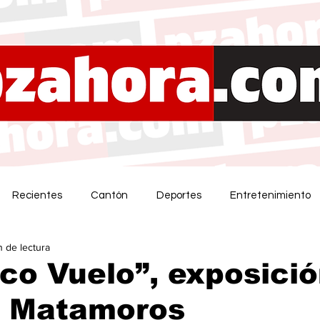
Recientes
Cantón
Deportes
Entretenimiento
n de lectura
ico Vuelo”, exposici
a Matamoros