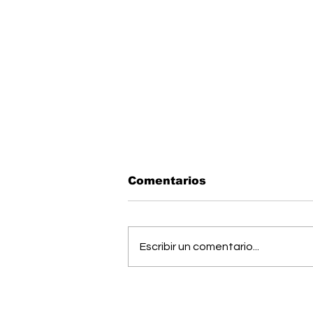
Comentarios
Escribir un comentario...
OIJ capturó a alias
"Diablo", uno de los