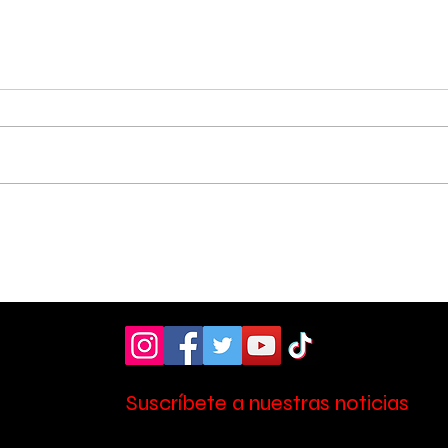
Hospital de Pérez
OIJ
Zeledón amplió la
sos
atención en laboratorio
tres
con nuevo personal
Zel
Suscríbete a nuestras noticias