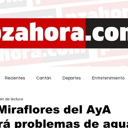
Recientes
Cantón
Deportes
Entretenimiento
min de lectura
Miraflores del AyA
rá problemas de agu