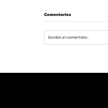
Comentarios
Escribir un comentario...
OIJ capturó a alias
"Diablo", uno de los
hombres más buscados
del país