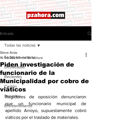
Entrada
Todas las noticias
Steve Arias
Todas las noticias
16 feb 2024
1 min de lectura
Piden investigación de
Destacadas
funcionario de la
Recientes
Municipalidad por cobro de
Cantón
viáticos
Deportes
Regidores de oposición denunciaron 
que un funcionario municipal de 
Entretenimiento
apellido Arroyo, supuestamente cobró 
viáticos por el traslado de materiales. 