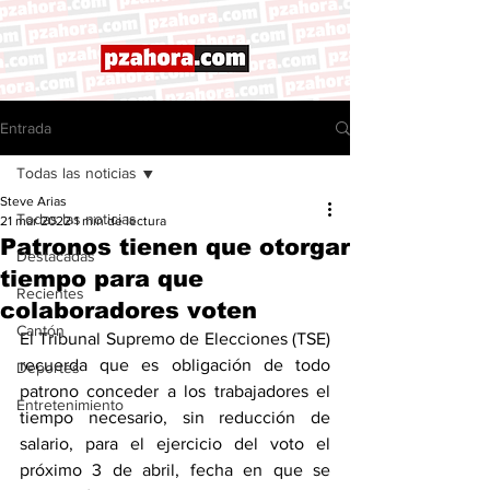
Entrada
Todas las noticias
Steve Arias
Todas las noticias
21 mar 2022
1 min de lectura
Patronos tienen que otorgar
Destacadas
tiempo para que
Recientes
colaboradores voten
Cantón
El Tribunal Supremo de Elecciones (TSE) 
recuerda que es obligación de todo 
Deportes
patrono conceder a los trabajadores el 
Entretenimiento
tiempo necesario, sin reducción de 
salario, para el ejercicio del voto el 
próximo 3 de abril, fecha en que se 