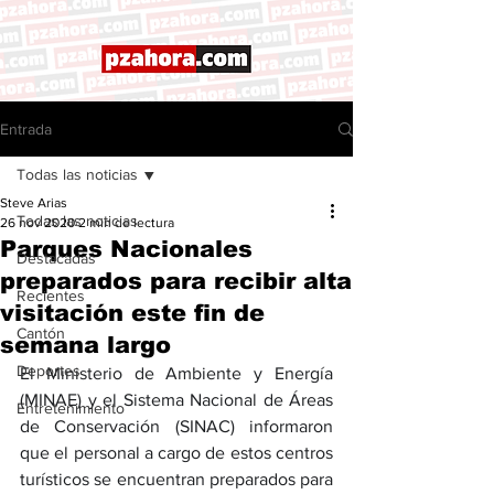
Entrada
Todas las noticias
Steve Arias
Todas las noticias
26 nov 2020
2 min de lectura
Parques Nacionales
Destacadas
preparados para recibir alta
Recientes
visitación este fin de
Cantón
semana largo
Deportes
El Ministerio de Ambiente y Energía 
(MINAE) y el Sistema Nacional de Áreas 
Entretenimiento
de Conservación (SINAC) informaron 
que el personal a cargo de estos centros 
turísticos se encuentran preparados para 