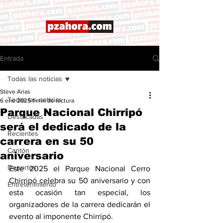
Entrada
Todas las noticias
Steve Arias
Todas las noticias
6 ene 2025
1 min de lectura
Parque Nacional Chirripó
Destacadas
será el dedicado de la
Recientes
carrera en su 50
Cantón
aniversario
Deportes
Este 2025 el Parque Nacional Cerro 
Chirripó celebra su 50 aniversario y con 
Entretenimiento
esta ocasión tan especial, los 
organizadores de la carrera dedicarán el 
evento al imponente Chirripó. 