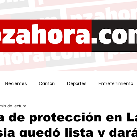
Recientes
Cantón
Deportes
Entretenimiento
 min de lectura
a de protección en L
ia quedó lista y dar