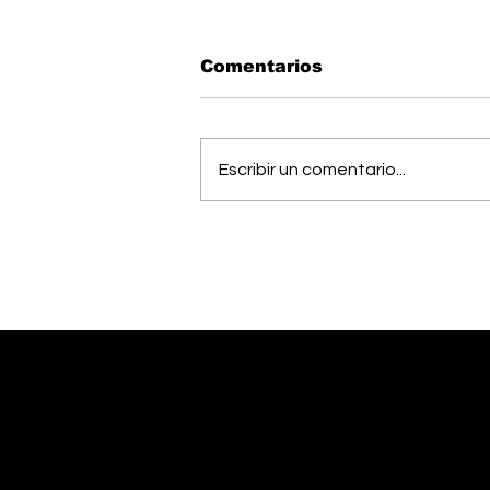
Comentarios
Escribir un comentario...
OIJ capturó a alias
"Diablo", uno de los
hombres más buscados
del país