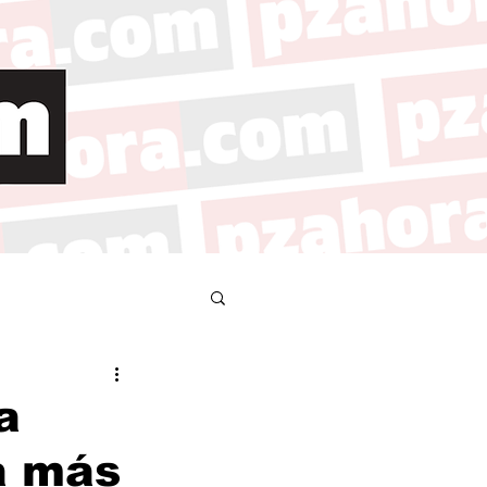
a
á más