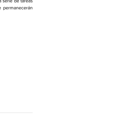
 serie de tareas 
ue permanecerán 