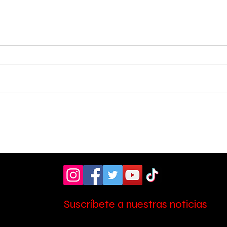
Hospital de Pérez
OIJ
Zeledón amplió la
sos
atención en laboratorio
tres
con nuevo personal
Zel
Suscríbete a nuestras noticias