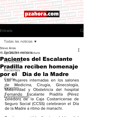
Entrada
Todas las noticias
Steve Arias
Todas las noticias
15 ago 2023
1 min de lectura
Pacientes del Escalante
Destacadas
Pradilla reciben homenaje
Recientes
por el Día de la Madre
Cantón
Las mujeres internadas en los salones 
de Medicina, Cirugía, Ginecología, 
Deportes
Maternidad y Obstetricia del hospital 
Fernando Escalante Pradilla (Pérez 
Entretenimiento
Zeledón) de la Caja Costarricense de 
Seguro Social (CCSS) celebraron el Día 
de la Madre a ritmo de mariachi.