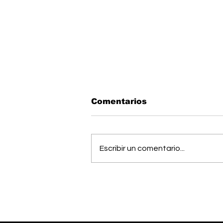
Comentarios
Escribir un comentario...
Músico generaleño
busca cumplir el sueño
de estudiar una
maestría en Estados
Unidos