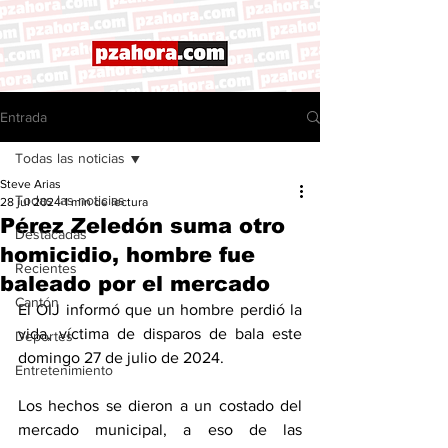
Entrada
Todas las noticias
Steve Arias
Todas las noticias
28 jul 2024
1 min de lectura
Pérez Zeledón suma otro
Destacadas
homicidio, hombre fue
Recientes
baleado por el mercado
Cantón
El OIJ informó que un hombre perdió la 
vida, víctima de disparos de bala este 
Deportes
domingo 27 de julio de 2024. 
Entretenimiento
Los hechos se dieron a un costado del 
mercado municipal, a eso de las 